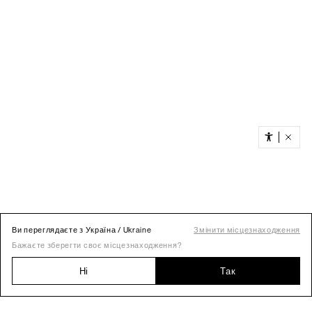
Ви переглядаєте з Україна / Ukraine
Змінити місцезнаходження
Бажаєте зберегти своє місцезнаходження?
Ні
Так