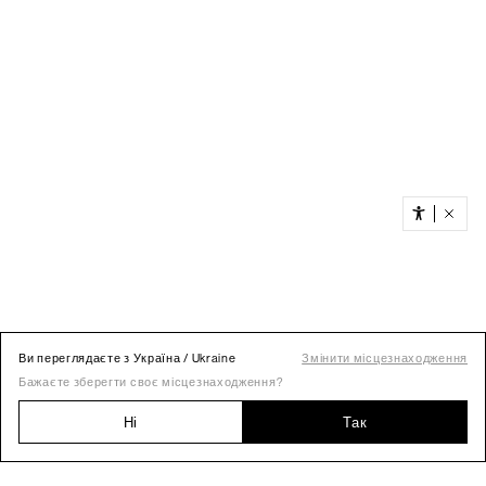
Ви переглядаєте з Україна / Ukraine
Змінити місцезнаходження
Бажаєте зберегти своє місцезнаходження?
Ні
Так