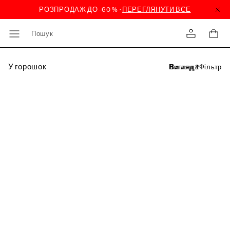
Пошук
У горошок
Фільтр