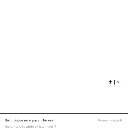
Bulunduğun yerel pazar: Türkiye
Konumu değiştir
Konumunu kaydetmek ister misin?