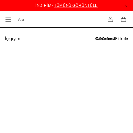
Ara
İç giyim
Filtrele