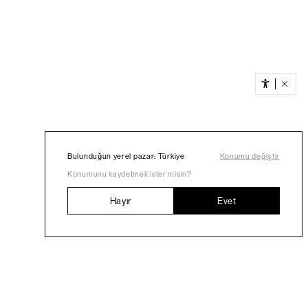
Bulunduğun yerel pazar: Türkiye
Konumu değiştir
Konumunu kaydetmek ister misin?
Hayır
Evet