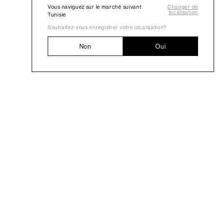
Vous naviguez sur le marché suivant
Changer de
localisation
Tunisie
Souhaitez-vous enregistrer votre localisation?
Non
Oui