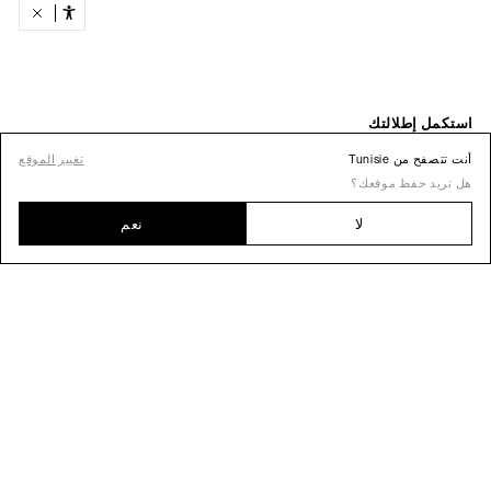
أنت تتصفح من Tunisie
تغيير الموقع
هل تريد حفظ موقعك؟
لا
نعم