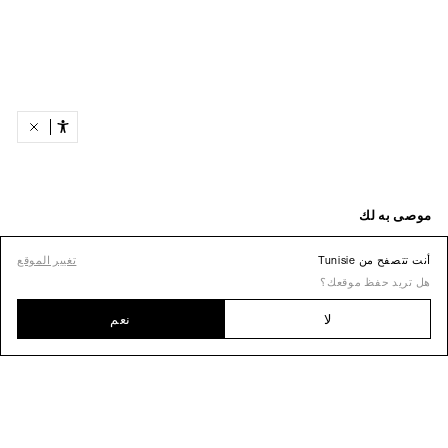
أنت تتصفح من Tunisie
تغيير الموقع
هل تريد حفظ موقعك؟
لا
نعم