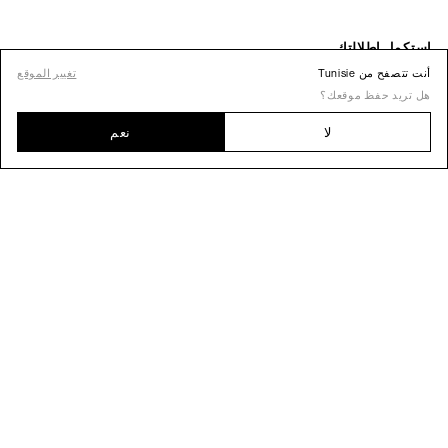
أنت تتصفح من Tunisie
تغيير الموقع
هل تريد حفظ موقعك؟
لا
نعم