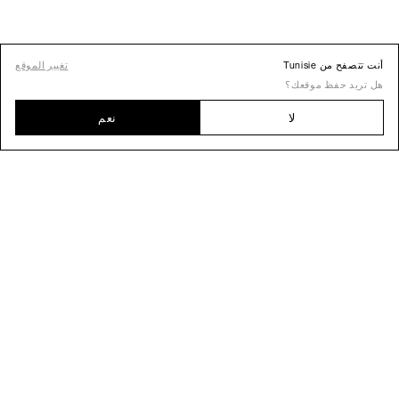
أنت تتصفح من Tunisie
تغيير الموقع
هل تريد حفظ موقعك؟
لا
نعم