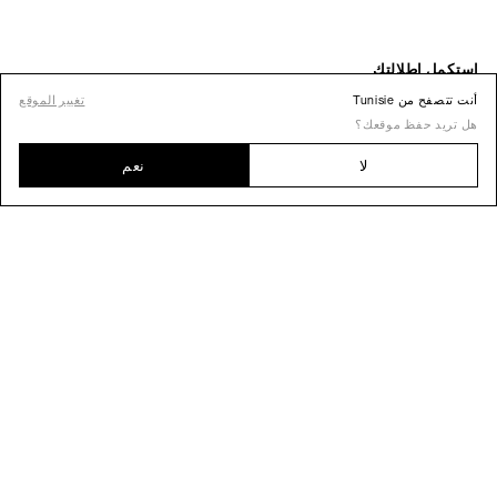
أنت تتصفح من Tunisie
تغيير الموقع
هل تريد حفظ موقعك؟
لا
نعم