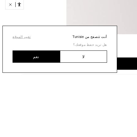
أنت تتصفح من Tunisie
تغيير الموقع
هل تريد حفظ موقعك؟
لا
نعم