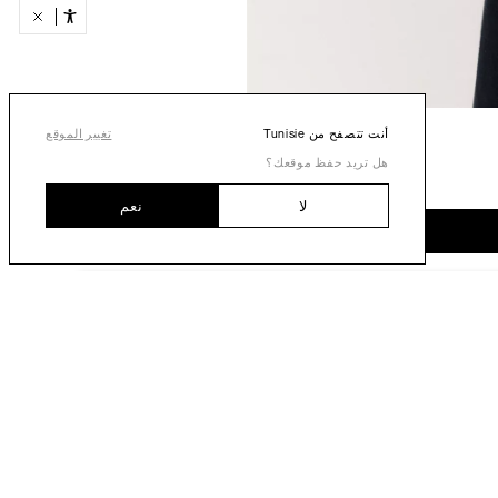
أنت تتصفح من Tunisie
تغيير الموقع
هل تريد حفظ موقعك؟
لا
نعم