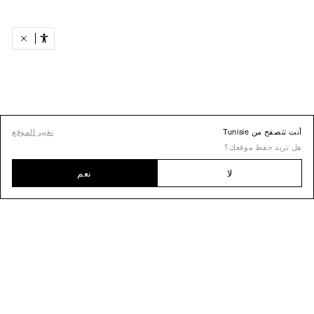
أنت تتصفح من Tunisie
تغيير الموقع
هل تريد حفظ موقعك؟
لا
نعم