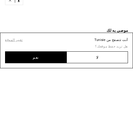
أنت تتصفح من Tunisie
تغيير الموقع
هل تريد حفظ موقعك؟
لا
نعم