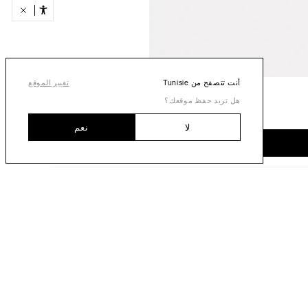
أنت تتصفح من Tunisie
تغيير الموقع
هل تريد حفظ موقعك؟
لا
نعم