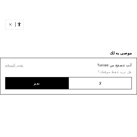
أنت تتصفح من Tunisie
تغيير الموقع
هل تريد حفظ موقعك؟
لا
نعم