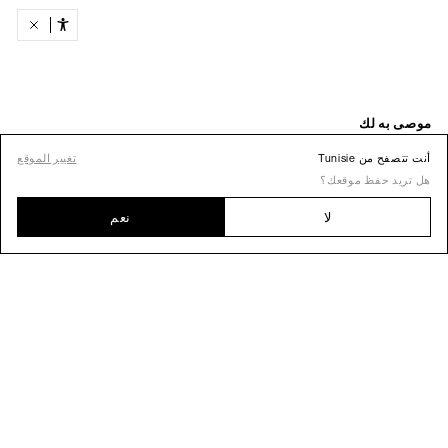
أنت تتصفح من Tunisie
تغيير الموقع
هل تريد حفظ موقعك؟
لا
نعم