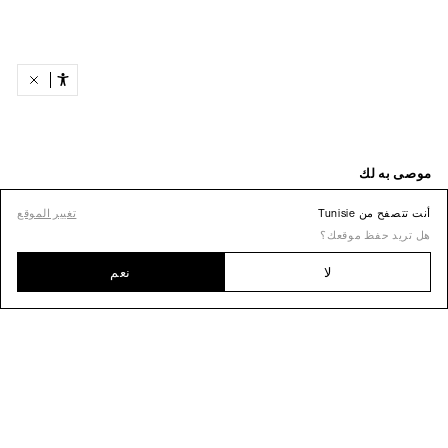
أنت تتصفح من Tunisie
تغيير الموقع
هل تريد حفظ موقعك؟
لا
نعم