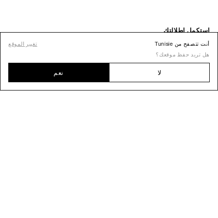
أنت تتصفح من Tunisie
تغيير الموقع
هل تريد حفظ موقعك؟
لا
نعم