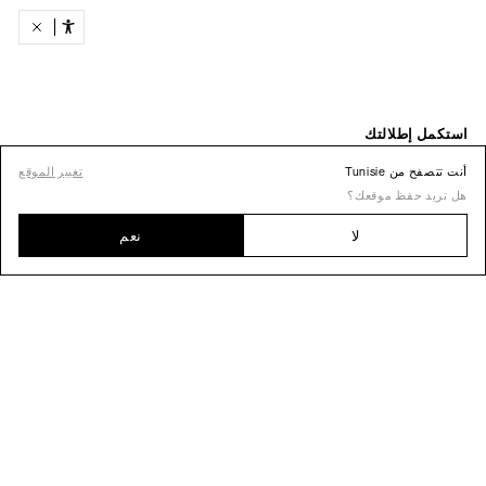
أنت تتصفح من Tunisie
تغيير الموقع
هل تريد حفظ موقعك؟
لا
نعم