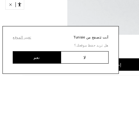
أنت تتصفح من Tunisie
تغيير الموقع
هل تريد حفظ موقعك؟
لا
نعم