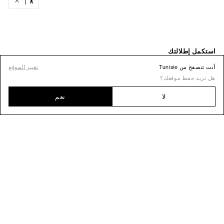
أنت تتصفح من Tunisie
تغيير الموقع
هل تريد حفظ موقعك؟
لا
نعم