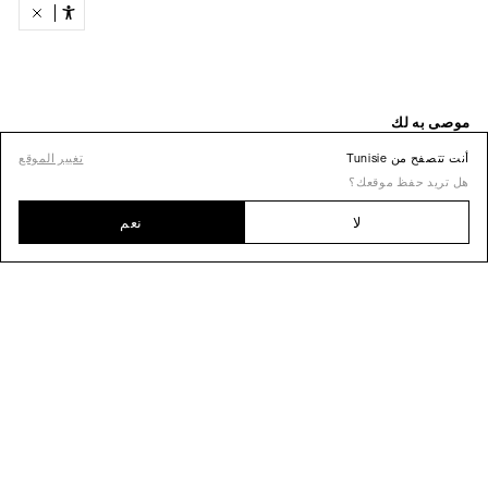
أنت تتصفح من Tunisie
تغيير الموقع
هل تريد حفظ موقعك؟
لا
نعم