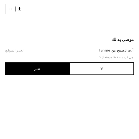
أنت تتصفح من Tunisie
تغيير الموقع
هل تريد حفظ موقعك؟
لا
نعم