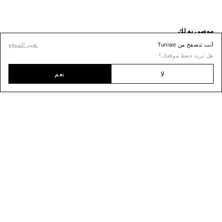
أنت تتصفح من Tunisie
تغيير الموقع
هل تريد حفظ موقعك؟
لا
نعم