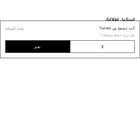
أنت تتصفح من Tunisie
تغيير الموقع
هل تريد حفظ موقعك؟
لا
نعم