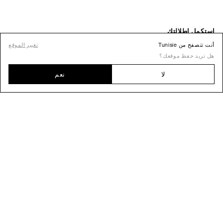
أنت تتصفح من Tunisie
تغيير الموقع
هل تريد حفظ موقعك؟
لا
نعم