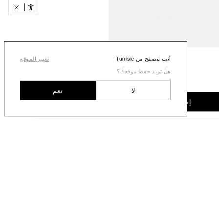
أنت تتصفح من Tunisie
تغيير الموقع
هل تريد حفظ موقعك؟
لا
نعم