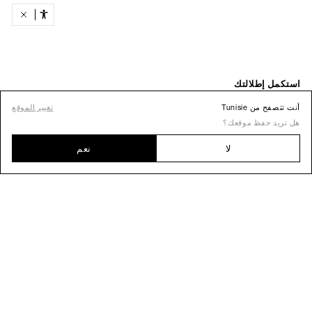
أنت تتصفح من Tunisie
تغيير الموقع
هل تريد حفظ موقعك؟
لا
نعم