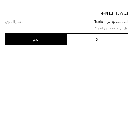
أنت تتصفح من Tunisie
تغيير الموقع
هل تريد حفظ موقعك؟
لا
نعم