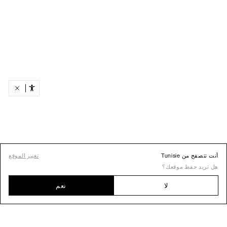
أنت تتصفح من Tunisie
تغيير الموقع
هل تريد حفظ موقعك؟
لا
نعم