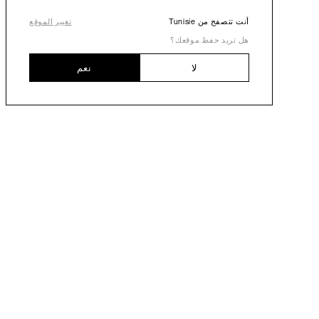
أنت تتصفح من Tunisie
تغيير الموقع
هل تريد حفظ موقعك؟
لا
نعم