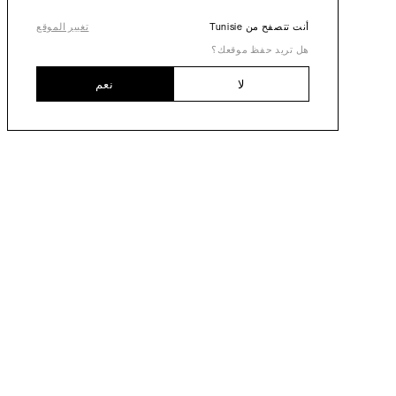
أنت تتصفح من Tunisie
تغيير الموقع
هل تريد حفظ موقعك؟
لا
نعم