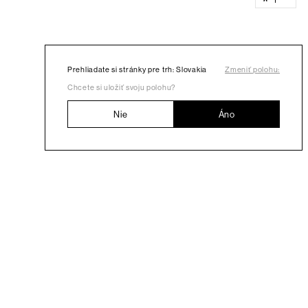
Prehliadate si stránky pre trh: Slovakia
Zmeniť polohu:
Chcete si uložiť svoju polohu?
Nie
Áno