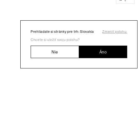
Prehliadate si stránky pre trh: Slovakia
Zmeniť polohu:
Chcete si uložiť svoju polohu?
Nie
Áno