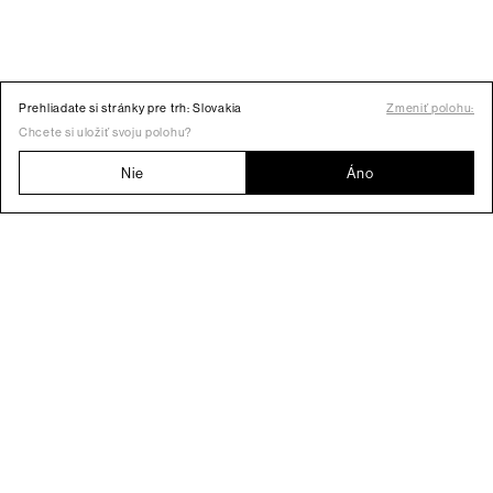
Prehliadate si stránky pre trh: Slovakia
Zmeniť polohu:
Chcete si uložiť svoju polohu?
Nie
Áno