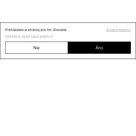
Prehliadate si stránky pre trh: Slovakia
Zmeniť polohu:
Chcete si uložiť svoju polohu?
Nie
Áno