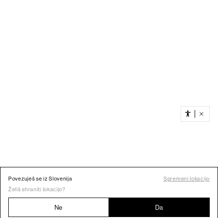
Povezuješ se iz Slovenija
Spremeni lokacijo
Želiš shraniti lokacijo?
Ne
Da