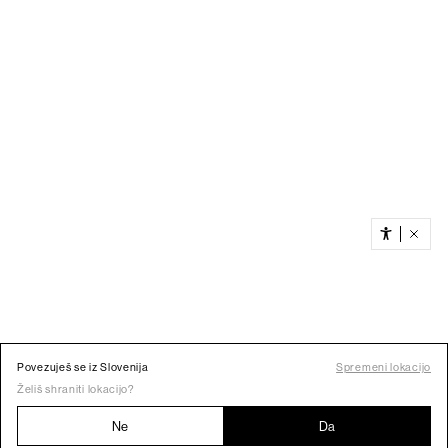
Povezuješ se iz Slovenija
Spremeni lokacijo
Želiš shraniti lokacijo?
Ne
Da