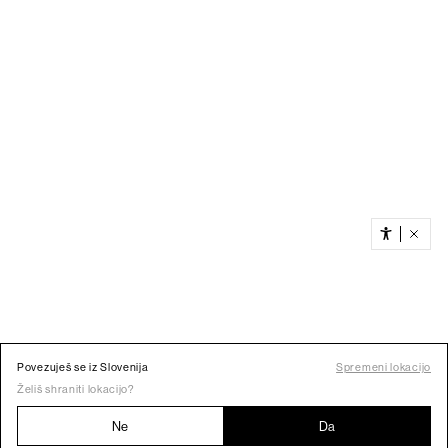
Povezuješ se iz Slovenija
Spremeni lokacijo
Želiš shraniti lokacijo?
Ne
Da