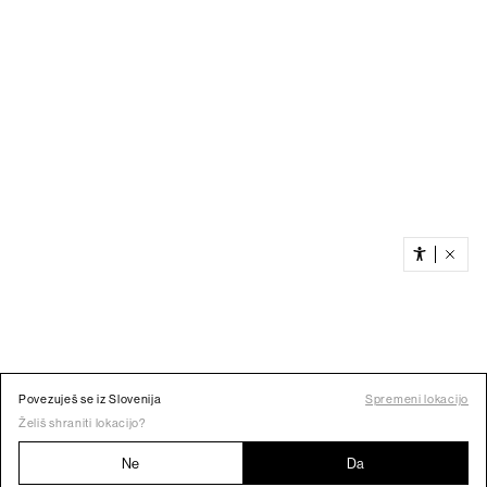
Povezuješ se iz Slovenija
Spremeni lokacijo
Želiš shraniti lokacijo?
Ne
Da