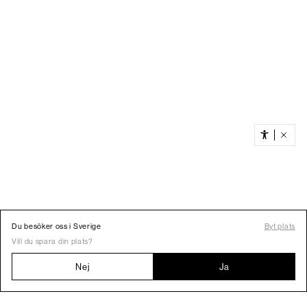
Du besöker oss i Sverige
Byt plats
Vill du spara din plats?
Nej
Ja