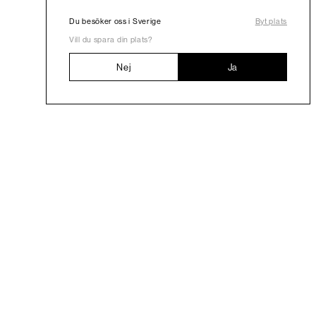
Du besöker oss i Sverige
Byt plats
Vill du spara din plats?
Nej
Ja