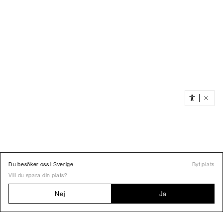
Du besöker oss i Sverige
Byt plats
Vill du spara din plats?
Nej
Ja