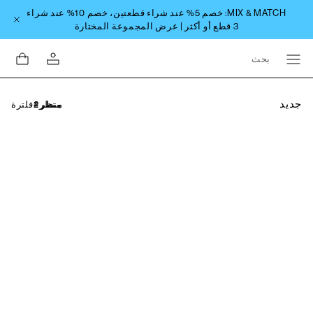
بحث
جديد
فلترة