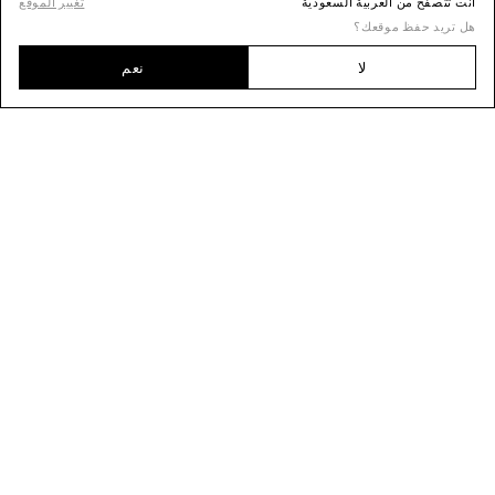
أنت تتصفح من العربية السعودية
تغيير الموقع
هل تريد حفظ موقعك؟
لا
نعم