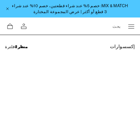
بحث
إكسسوارات
فلترة