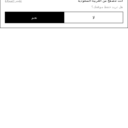
أنت تتصفح من العربية السعودية
تغيير الموقع
هل تريد حفظ موقعك؟
لا
نعم