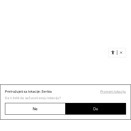
Pretražuješ sa lokacije: Serbia
Promeni lokaciju
Da li želiš da sačuvaš svoju lokaciju?
Ne
Da