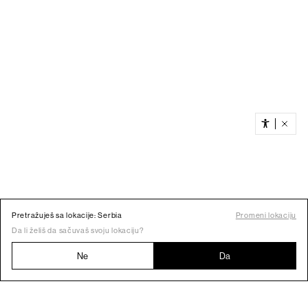
Pretražuješ sa lokacije: Serbia
Promeni lokaciju
Da li želiš da sačuvaš svoju lokaciju?
Ne
Da