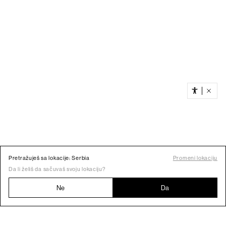
Pretražuješ sa lokacije: Serbia
Promeni lokaciju
Da li želiš da sačuvaš svoju lokaciju?
Ne
Da